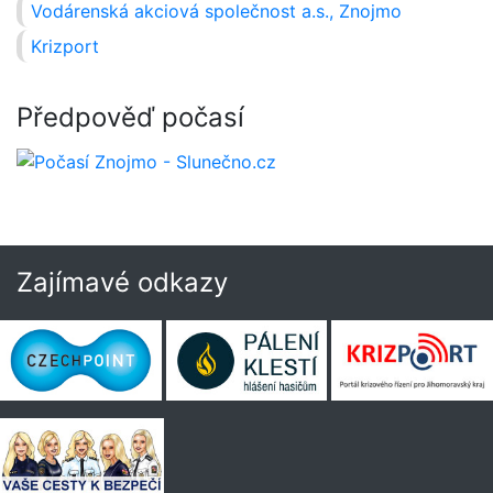
Vodárenská akciová společnost a.s., Znojmo
Krizport
Předpověď počasí
Zajímavé odkazy