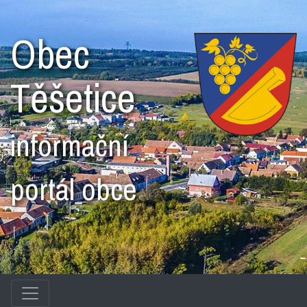
Obec
Těšetice
informační
portál obce