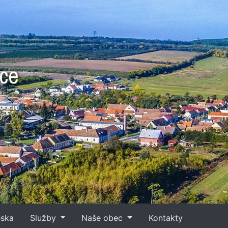
bce
eska
Služby
Naše obec
Kontakty