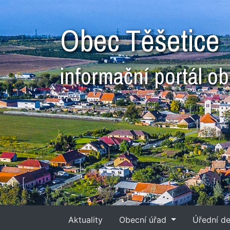
Obec Těšetice
informační portál o
Aktuality
Obecní úřad
Úřední d