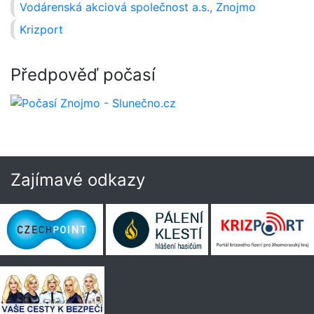
Vodárenská akciová společnost a.s., Znojmo
Krizport
Předpověď počasí
Zajímavé odkazy