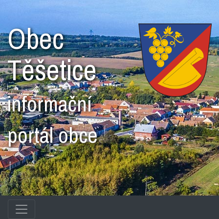
Obec
Těšetice
informační
portál obce