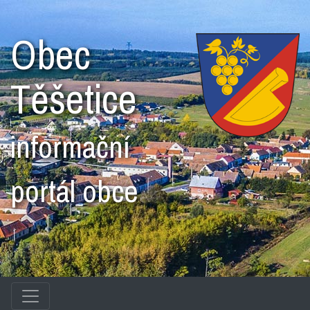
Obec
Těšetice
informační
portál obce