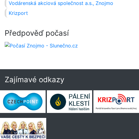
Vodárenská akciová společnost a.s., Znojmo
Krizport
Předpověď počasí
Zajímavé odkazy