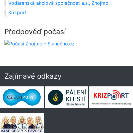
Vodárenská akciová společnost a.s., Znojmo
Krizport
Předpověď počasí
Zajímavé odkazy