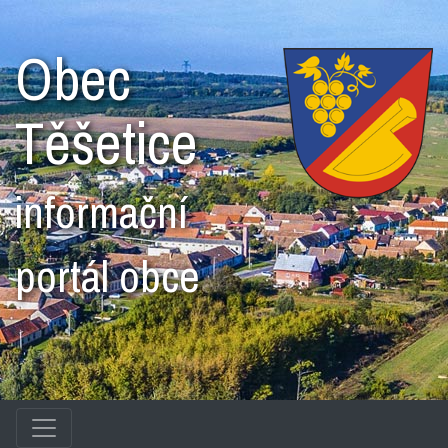
Obec
Těšetice
informační
portál obce