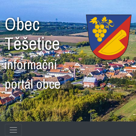
Obec
Těšetice
informační
portál obce