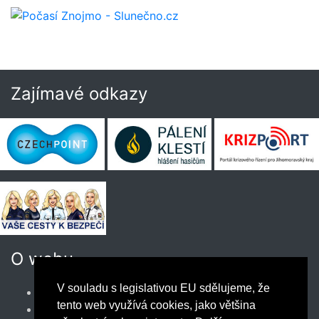
Zajímavé odkazy
O webu
V souladu s legislativou EU sdělujeme, že
Zásady zpracování osobních údajů
tento web využívá cookies, jako většina
Prohlášení o přístupnosti