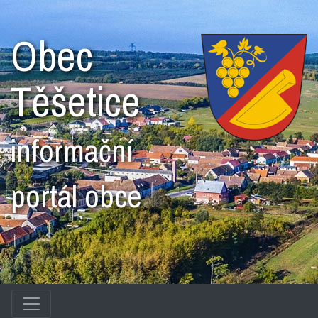
Obec
Těšetice
informační
portál obce