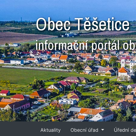
Obec Těšetice
informační portál o
Aktuality
Obecní úřad
Úřední d