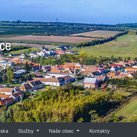
bce
eska
Služby
Naše obec
Kontakty