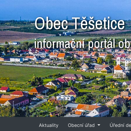
Obec Těšetice
informační portál o
Aktuality
Obecní úřad
Úřední d