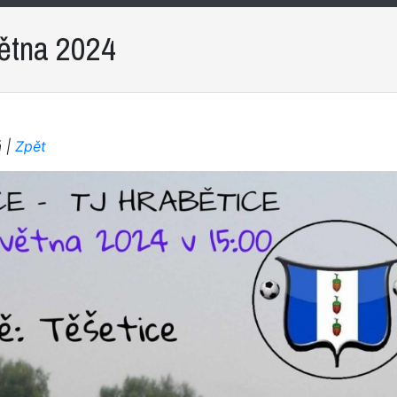
větna 2024
á |
Zpět