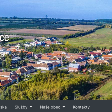
bce
eska
Služby
Naše obec
Kontakty